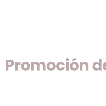
Promoción d
empleo y la
formación